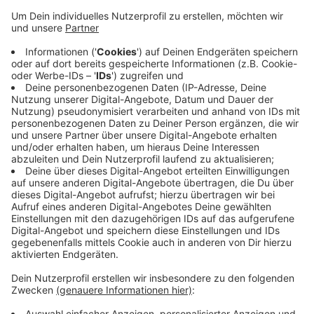
Der Indiaca-Sport hat das Dorf bekannt gemacht.
Heute, beim Jubiläum schaut der Verein zurück – und
nach vorne. Die Indiaca-Teams haben vielfach an
Weltmeisterschaften teilgenommen. Hausdülmener
und der ganze Kreis Coesfeld haben ihnen dabei die
Daumen gedrückt. Äußerst erfolgreich hat sich auch
der Frauenfußball in den vergangenen 50 Jahren
entwickelt. Aktuell haben die Frauenfußballerinnen den
Aufstieg in die Bezirksliga geschafft. Die Jubiläums-
Party 50 Jahre Frauenfußball und Indiaca startet
heute Mittag um 12 Uhr am Sportplatz.
Anzeige