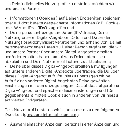
Das zeigen die Anmeldezahlen für das neue Schuljahr.
Eltern haben fast 200 Kinder angemeldet. Das ist die
dritthöchste Anmeldezahl in der Geschichte der
Schule. Aus Münster gibt es deutlich weniger
Anmeldungen als in den Vorjahren. Dafür gibt es
deutlich mehr Zuspruch aus Altenberge und Senden.
Da es mehr Anmeldungen als Plätze gibt, entscheidet
jetzt das Losverfahren. Bis Mittwoch bekommen die
Eltern Bescheid.
Anzeige
Anzeige