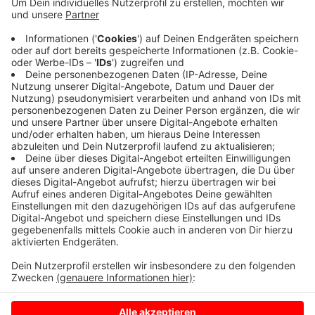
Die Arbeiterwohlfahrt hat entschieden die Kita
Gennerich dann zu schließen. Das Gebäude entspreche
nicht mehr den gängigen Standards, sagt der Träger.
Es zu sanieren, sei zu teuer. Die AWO hat die Eltern der
35 Kinder informiert. Zur Zeit prüft sie, ob die Kinder
künftig in der Kita Plaggenesch unterkommen können.
Die Erzieherinnen und Erzieher bekommen Jobs in
anderen Kitas.
Anzeige
Anzeige