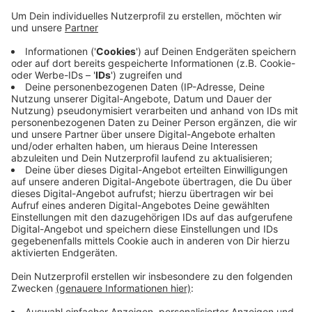
Insbesondere abschließbare Plätze fehlen. Am
Bahnhof in Havixbeck haben jetzt die Arbeiten für
einen neuen abschließbaren Fahrradkäfig begonnen. Bis
zu 60 Räder haben hier künftig Platz. Zusätzlich gibt
es kleine Spinde, um zum Beispiel den Fahrradhelm
einzuschließen. Das Öffnen und Schließen funktioniert
künftig über ein Chip-System. Die Einzelheiten stellt
die Gemeinde noch vor. Voraussichtlich ab November
sind die zusätzlichen abschließbaren
Fahrradparkplätze nutzbar.
Anzeige