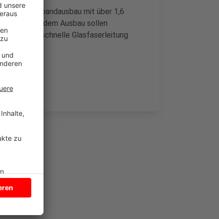
ier den Breitbandausbau mit über 1,6
heute vor. Mit dem Ausbau sollen
xbeck eine schnelle Glasfaserleitung