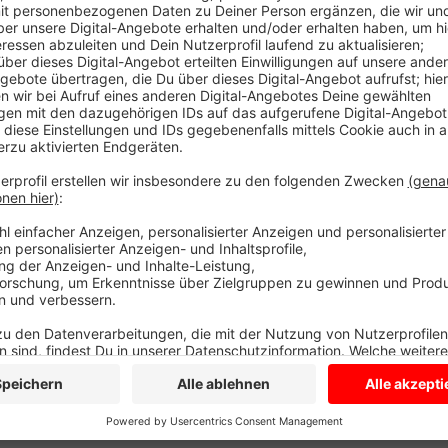
Heute gibt es die gute Nachricht: Der Bund fördert h
Millionen Euro. Die Zusage für das Fördergeld liegt 
Siedlungen und Bauernhöfe im Außenbereich von Havi
bekommen.
Anzeige