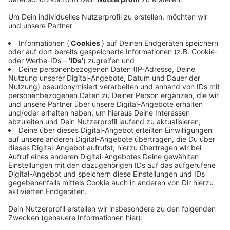
In der Nachbarschaft in Roxel soll eine neue
Gesamtschule entstehen, doch das letzte "Ja" oder
"Nein" der Bezirksregierung steht noch immer aus. Ein
Antrag der Stadt Münster lasse auf sich warten, sagt
die Bezirksregierung auf Nachfrage. Zudem fehlen
noch Schuldaten aus Billerbeck und Havixbeck, um die
Situation zu bewerten. Dazu gehören unter anderm die
Aussichten für die kommenden Jahre. Die
Bezirksregierung sich im Laufe des Sommers dazu
äußern. Eltern aus Havixbeck und Billerbeck haben
3000 Unterschriften gegen einen neuen
Gesamtschulstandort in Roxel gesammelt.
Anzeige