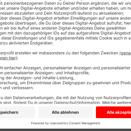
Eine solche Lücke soll sich jetzt in den Havixbecker
es darum, die Nachfrage abzuklopfen. Über 230 Haus
Internet zu bekommen. Für das Projekt gibt es Förde
Anschluß bekommt, ganz unabhängig von einer Minde
und ein Unternehmen aus Stadtlohn im Nachbarkrei
Donnerstag über Einzelheiten bei einer digitalen Auf
Anzeige