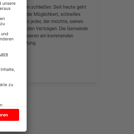
 Bauerschaften schließen. Seit heute geht
halte haben die Möglichkeit, schnelles
rgeld, so dass jeder, der möchte, seinen
stanzahl bei den Verträgen. Die Gemeinde
s Borken informieren am kommenden
taktveranstaltung.