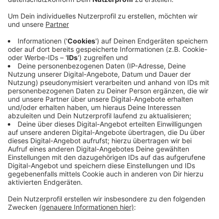
Anzeige
Es wäre nur bei einzelnen Flächen möglich gewesen
auf ein geneigtes Dach umzustellen. Weiterer
Nachteil: Die bisherigen Flachdachfenster wären dann
weggefallen und Klassenräume dunkler. Außerdem
wären die Arbeiten zeitaufwändiger. Das Konzept
verzichtet außerdem auf begrünte Dächer.
Stattdessen sollen die sanierten Dächer für
Solaranlagen vorbereitet sein. In der Vergangenheit
war durch die maroden Dächer immer wieder Wasser in
die Schule eingedrungen. Die Schule musste
Unterricht zeitweise verlagern.
Anzeige