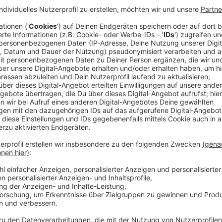
So reagiert CDU-Chefin und Bundesverteidigungsmin
Neujahrsempfang der Kreis-CDU - auf den Trecker-K
Landwirte aus dem Kreis Coesfeld und dem Münster
um der CDU-Chefin Verbesserungsvorschläge zum Agr
Bundesregierung will mehr Tier- und Umweltschutz -
Ängste. Die Bundesregierung muss viele Probleme n
Landwirt Stephan Büssing aus Nottuln. Es brodelt v
diesem Frühjahr soll es neue Dünge-Regeln für die La
in das Grundwasser gelangen. Die Landwirte fürchten
Landwirte fordern stärkeres Mitspracherecht - Umw
Gesetzgeber müsse Vorgaben machen - sonst ändere 
Anzeige