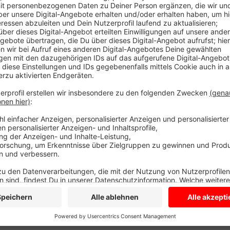
Wie schon bei den vorherigen Abschnitten ist die Str
Voraussichtlich Ende April ist der Umbau der Schüt
verschwindet. Seit dem Start der Sommerferien sorg
Schützenstraße bekommt eine neue Fahrbahn, einen
zusätzliche Zebrastreifen.
Anzeige