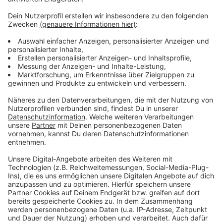
Fahrradfahrer verbessern. Und sie schaut sich mit der
Polizei an, ob die Schilder richtig stehen und sie
blicken auch auf die Umleitungsstrecken. Sie denken
hier über Tempokontrollen nach. Arbeiter legen in
diesen Tagen mit Kanalarbeiten los. Im Sommer soll
der erste Bauabschnitt auf der Schützenstraße
beendet sein. Die Baustelle und die Straßen
drumherum hat die Gemeinde zu jeder Zeit im Blick...
Anzeige
Anzeige