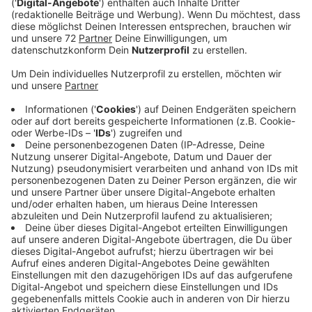
Der Umweg führt über die Herkentruper Straße und
schon treten hier viele Autofahrer aufs Gas. Auf der
Radio Kiepenkerl-Facebookseite ist dazu eine heftige
Diskussion entbrannt. Sascha ärgert sich: An der
Straße liegt auch ein Durchgang zum Kindergarten.
Hier gilt Tempo 30! Renaldo schreibt, er wohnt hier mit
seinen kleinen Söhnen und findet das gar nicht lustig.
Und Andrea findet, dass diese Raserei generell mal ein
Ende haben sollte. Die Gemeinde schaut sich die
Baustelle und die Umleitungsstrecke heute mit der
Polizei ganz genau an. Die Arbeiter haben noch nicht
begonnen. Wichtig ist zunächst, dass die Baustelle
sicher ist. Und dass Autofahrer sich nicht einfach an
den Absperrzäunen an der Schützenstraße
durchmogeln. Das ist auch schon vorgekommen. Die
Gemeinde will jetzt noch die Strecke für die