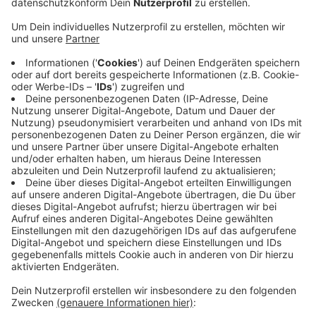
Anzeige
Die Gemeinde Havixbeck möchte die Schulstraße in
eine Fahrradstraße umwandeln und wartet aktuell auf
das Okay des Straßenverkehrsamtes des Kreises. Sie
hofft, dass es zügig noch in diesem Jahr kommt.
Geplant ist aus der Schulstraße teilweise eine
Einbahnstraße zu machen. Bislang ist die Schulstraße
stark befahren durch den Verkehr unter anderem zur
Gesamtschule, zum Rathaus und zum Friedhof. Mit der
Lösung hier mehr Ruhe zu schaffen, sind Anwohner auf
einer aktuellen Infoveranstaltung durchweg
einverstanden gewesen. Auf Fahrradstraßen haben
Radfahrer absoluten Vorrang.
Anzeige