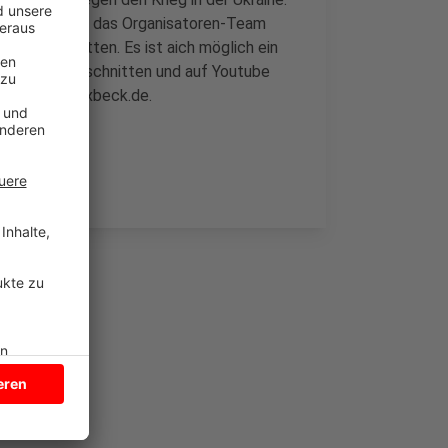
igeminute und das Organisatoren-Team
sopfer zu bitten. Es ist aich möglich ein
enden-Film geschnitten und auf Youtube
info@tiff-havixbeck.de.