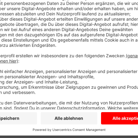
Jeder kann spontan mitmachen. Es gibt eine Schwe
dreht einen kleinen Film, um um Spenden für die Krieg
eigenes Video zu dehen, es wird dann mit in den Sp
veröffentlicht. Wer einen Film dreht, schickt ihn an 
Anzeige