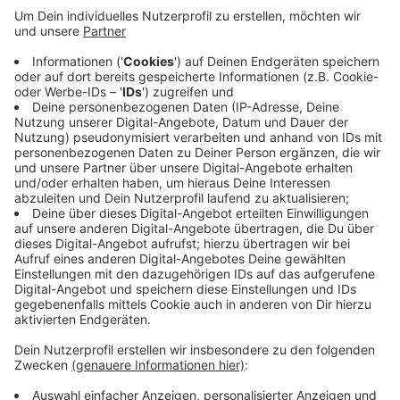
Die Landstraße teilen sich viele Radfahrer mit
Autofahrern. Es gibt hier eine schlecht einsehbare
Kurve, die für die Radler schon zu einigen brenzligen
Situationen geführt hat. Weil der neue Radweg an
Feldern vorbeiführt, will der Verein erst Ende August
mit dem Bau starten, wenn die Ernte eingefahren ist. In
einem ersten Schritt will der Verein dann den
Radwegebau vom Brauhaus Klute bis zum Haus Stapel
organisieren.
Anzeige