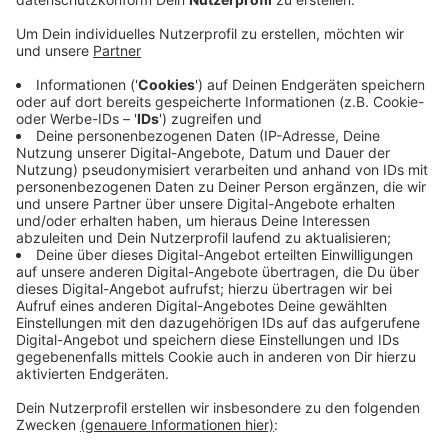
Mit 20 Quadratmetern stand hier zwar nur eine kleine
Fläche in Flammen, aber es hätte leicht mehr
passieren können. Böden, Wälder und Hecken sind
knochentrocken. Mit der angekündigten Hitzewelle
steigt die Waldbrandgefahr weiter. In den kommenden
Tage erreicht sie die zweithöchste Warnstufe.
Deshalb gilt unter anderem: Keine Zigaretten in die
Landschaft schmeißen. Das gilt auch für Glasflaschen.
Sie wirken wie Brenngläser. Offenes Feuer ist sowieso
tabu.
Anzeige