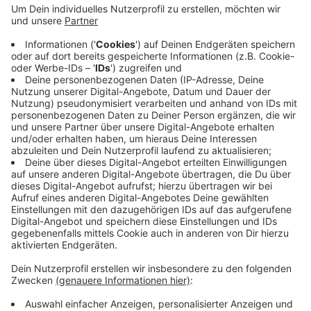
Das ist zwischen dem Ortsausgang Herbern und der
Autobahnunterführung. Eine Radfahrerin und ein Auto
sind zusammengestoßen. Ein Rettungswagen brachte
die Fahrradfahrerin in ein Krankenhaus. An der
Unfallstelle war auch ein Rettungshubschrauber
gelandet. Er setzt aber lediglich den Notarzt ab. Ein
Team mit Unfallspezialisten der Polizei sichert jetzt
Spuren.
Anzeige
Anzeige