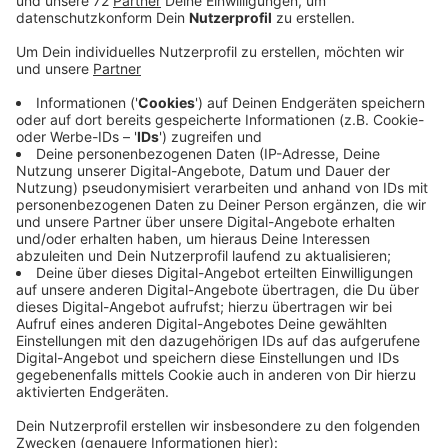
Veröffentlicht:
Dienstag, 12.04.2022 15:52
Anzeige
Die Gemeinde und auch jemand vom Planungsbüro
informiert Sie dann über das geplante Gewerbegebiet.
Um vorherige Anmeldung wird gebeten. Die Anmeldung
ist entweder telefonisch unter 02593/609-6017 oder
per E-Mail an gemeinde@ascheberg.de mit dem
Stichwort „Gewerbegebiet Ondrup“ möglich. Eine
Bürgerinitiative hatte über 200 Unterschriften
gesammelt um ein uneingeschränktes Industriegebiet
zu verhindern. Die Gemeinde hat die Pläne aus
rechtlichen Gründen gestoppt. Und weil interessierte
Firmen kein Industriegebiet brauchen, bei dem ein
Betrieb rund um die Uhr erlaubt wäre.