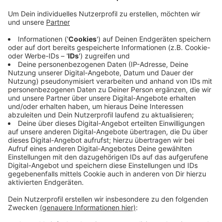
Anzeige
Der Fahrer gab zu gekifft zu haben und keinen
Führerschein zu besitzen. Die Polizisten stellten
außerdem fest, dass die Autokennzeichen gestohlen
waren und das Auto keinen Versicherungsschutz hat.
Das war immer noch nicht alles. Im Auto befand sich
ein verbotener Teleskopschlagstock und ganz in der
Nähe fanden die Polizisten am Straßenrand ein
Tütchen mit Cannabis und ein Ü-Ei mit verdächtigem
weißen Inhalt. Die Sachen waren kurz vor der Kontrolle
aus dem Auto geflogen.
Anzeige