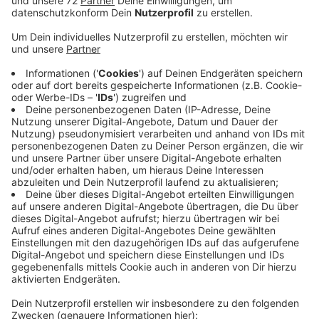
Carsten Gausepohl und seine Feuerwehrkollegen vom
Löschzug Herbern sind zufrieden, schließlich hat die
Gemeinde Ascheberg sie einbezogen und die
Feuerwehr konnte das neue Gebäude nach ihren
Vorstellungen, Bedürfnissen und Wünschen mitplanen.
Es bietet jetzt mehr Parkplätze, Duschen für Männer
und Frauen und einfach insgesamt mehr Platz. Mit
dem Neubau sieht sich die Feuerwehr Herbern bestens
für die Zukunft gewappnet. Sie hat sich zum Beispiel
Anbaumöglichkeiten offen gelassen. Und der Neubau
setzt auf erneuerbare Energien: es gibt eine
Solaranlage, eine Erdwärmepumpe und ein Gründach.
Heute fährt die Feuerwehr ihre ersten Einsätze vom
neuen Standort in der Lindenstraße aus. Das alte
Gebäude an der Bernhardstraße ist mit fast 100
Jahren inzwischen zu alt und dadurch marode und zu
eng.