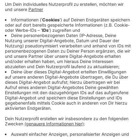
Die Fundamente sind gegossen und die Maurer sind am
Erdgeschoss zugange. Das nächste große Etappenziel
ist es, den Rohbau zügig fertig zu stellen. Parallel läuft
die weitere Firmensuche, damit die weiteren Arbeiten
möglichst nahtlos erfolgen. Die Gemeinde geht bislang
davon aus, dass die Wache in eineinhalb Jahren fertig
gebaut ist. Bis bisherige Feuerwache ist gut 100 Jahre
alt, viel zu klein und schon lange nicht mehr auf dem
neuesten Stand.
Anzeige
Anzeige