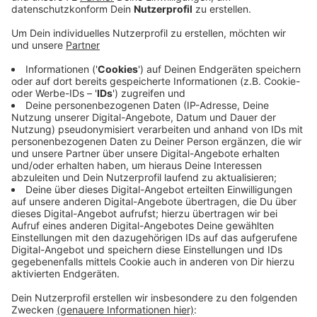
Landwirte und Tierhalter sind teilweise verunsichert.
Heute Abend geben Experten in Herbern Tipps, wie
Halter ihre Tiere schützen können. Unter anderem
Pferdehalter Jörg Stratmann aus Ottmarsbocholt will
heute Abend Fragen stellen. Zum Beispiel was er für
den Schutz der Tiere machen kann und welche
Fördermöglichkeiten es gibt. Der Infoabend zum Wolf
ist heute um 19 Uhr in der Aula der Profilschule in
Herbern, der Eintritt ist frei. Mehr Infos zu
Wolfssichtungen gibt es
hier.
Anzeige