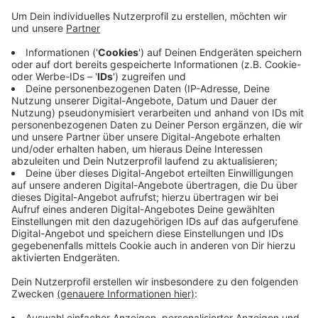
Anzeige
Für die Betreiber rechnete es sich nicht weiter zu
machen. Das Postauto ist eine Zwischenlösung. Der
Haken: Die mobile Filiale öffnet nur montags,
dienstags, donnerstags und freitags und dann auch nur
für zwei Stunden am Vormittag. Im Mai will die Post
eine Übergangsfiliale starten, die dann zumindest an
jedem Werktag stundenweise öffnet. Langfristig
sucht die Post einen neuen Laden als Partner, um
bessere Öffnungszeiten anbieten zu können.
Anzeige