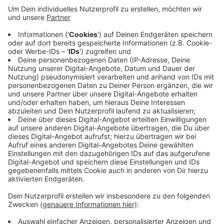
Er befindet sich in einem Krankenhaus. Der Vermisste
selbst hatte Menschen angesprochen: Er benötige
Hilfe. Die Menschen riefen einen Rettungswagen. Im
Krankenhaus erkannte eine Krankenschwester, dass es
sich um den gesuchten Mann aus Herbern handelt. Sie
hatte das von der Polizei veröffentliche Foto
gesehen. Der 77-jährige aus Herbern ist erschöpft, ihm
geht es aber den Umständen entsprechend gut. Seit
Donnerstagnachmittag hatte die Polizei mit einem
Großaufgebot und einem Hubschrauber nach dem
Mann gesucht.
Anzeige