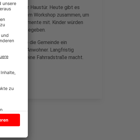
eit vor ihrer Haustür. Heute gibt es
n sich bei einem Workshop zusammen, um
mmt gute Argumente mit. Kinder würden
 Situationen gegeben.
Zuletzt hatte die Gemeinde ein
 sagen die Anwohner. Langfristig
nhammstraße eine Fahrradstraße macht.