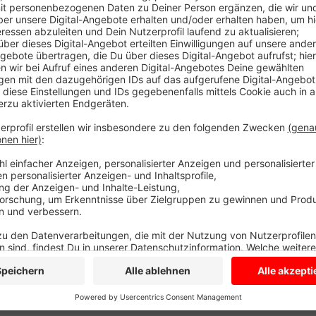
So lange kämpfen sie schon für mehr Ruhe und Sicherh
einen neuen Anlauf - Anwohner und Gemeinde setze
eine Lösung zu finden. Anwohnerin Jutta Richter ni
hier spielen und es hätte schon mehrere gefährliche
Ein Verkehrsgutachten sah keinen Grund zu handeln. 
Tempomessgerät aufgehängt. Das hat etwas gewirkt,
wünschen sie sich, dass die Gemeinde aus der Alte
Anzeige