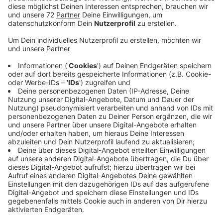
Veröffentlicht:
Freitag, 04.12.2020 15:18
Anzeige
Wie lange das der Fall sein wird, ist noch offen. Das
Kreisgesundheitsamt hat für die vierte Klasse wie
auch für einen Großteil der Lehrer eine Quarantäne
ausgesprochen. Bereits heute hat es in der Schule
keinen Unterricht mehr gegeben.
Die Quarantäne der Schulklasse geht bis zum 17.
Dezember. Einen Tag später beginnen die
Weihnachtsferien. Für die Lehrer endet die Quarantäne
bereits einige Tage früher.
Deswegen ist völlig unklar, wann und in welcher Form
der Unterricht an der St. Georg Schule wieder möglich
ist. Um berufstätigen Eltern entgegenzukommen, soll