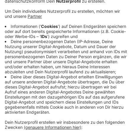
Radio Kiepenkerl-Hörer Dirk wohnt an der
Kreisstraße zwischen Höpingen und der Billerbecker
Bauerschaft Beerlage. Und ihm reicht's: "Schlimm ist
das Gejaule der Motorradfahrer, die aus purer Lust der
Raserei die Strecke nutzen, um Gas zu geben, am Ende
der Strecke zu wenden und die kurvenreiche Straße
nochmal zu befahren." Es sei auch schon zu schweren
Unfällen gekommen. Wir haben die Berschwerde von
Dirk an die Polizei weiter gegeben. Sie sagt: Ein
Unfallschwerpunkt sei die Strecke nicht - es sei aber
bekannt, dass es hier Probleme mit Rasern gibt. Die
Polizei blitzt deshalb regelmäßig hier. Weitere
Tempokontrollen sind geplant.
Anzeige