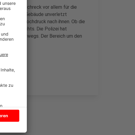
 Ein riesen Schreck vor allem für die
Sie haben das Gebäude unverletzt
 fahndet mit Hochdruck nach ihnen. Ob die
 Moment nichts. Die Polizei hat
Die sind unterwegs. Der Bereich um den