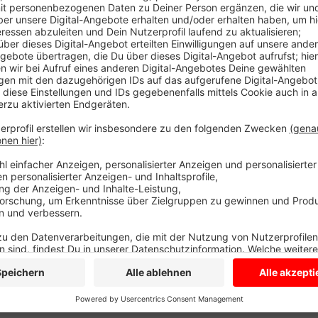
Um kurz vor 3 Uhr heute Früh kam es zu der Explosion.
Bewohner oberhalb der Filiale. Die gute Nachricht: 
verlassen. Die Täter sind auf der Flucht. Die Polizei
Unbekannten etwas erbeutet haben, dazu sagt sie im
Spezialisten des Landeskriminalamtes angefordert. 
gesprengten Geldautomaten ist abgesperrt.
Anzeige