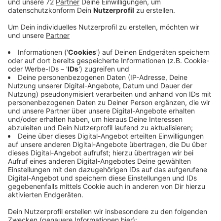
Anzeige
Es geht nach Caslano. Eine kleine Gemeinde in der
italienische Schweiz. Direkt am Luganersee. Der
Teilnahmebeitrag ist 450€.
Mehr Infos und die Anmeldung gibt es bei:
Andreas Sandhowe
0176-63445666
jugendfreizeit.aurigeno.selm@gmail.com