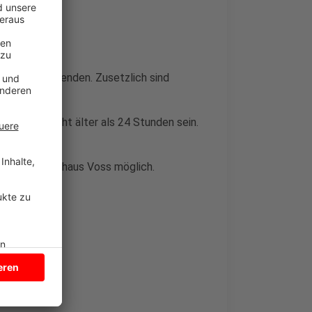
ie Ukraine spenden. Zusetzlich sind
is darf nicht älter als 24 Stunden sein.
stelle im Autohaus Voss möglich.