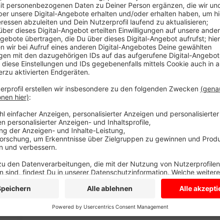
Anzeige
Einen Teil des Erlös will das Kleidermarkt-Team für d
Spendendosen aufgestellt.
Wichtig:
ALLE müssen gestestet sein. Und der Nachwe
Es gilt eine FFP2-Maskenpflicht.
Testen ist beispielweise ab 9 Uhr in der OasienTest
Anzeige