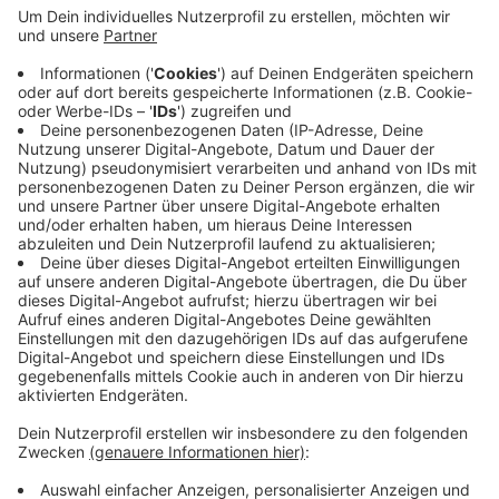
Anzeige
Das Probetraining startet um 18:30 Uhr auf der
Platzanlage des PSV Bork.
Eine kurze Anmeldung bei Mike Krause per WhatsApp
unter der Nummer
0171-4801119
wird gewünscht.
HIER
geht es zur Homepage der Heavy Kickers.
Anzeige
Anzeige