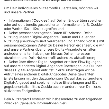
Veröffentlicht:
Dienstag, 09.08.2022 10:34
Anzeige
Daher ist er auf der Suche nach einem
kostengünstigen Stellplatz, gerne auch auf einem
Bauernhof oder ähnlichem.
Wenn Sie helfen können – hier können Sie Kontakt zu
Malik aufnehmen:
Per Mail über:
m.afolabi@web.de
oder
HIER
per Facebook.
Anzeige