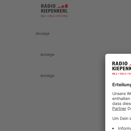
Anzeige
Anzeige
Anzeige