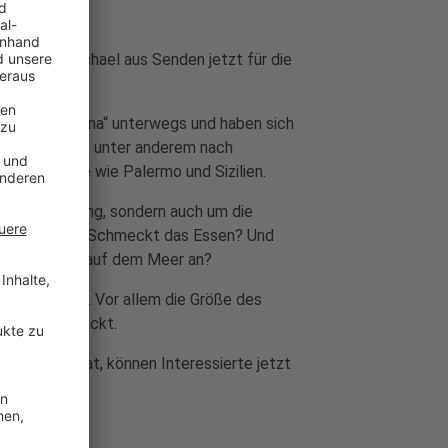
r Freund Michael aus Senden jetzt für die
„Costa Toscana“ unterwegs und haben sich
ise führte sie unter anderem nach
e Küstenorte wie Palermo und Sizilien.
 Urlaubsfeeling, sondern auch um die
nd die Kabinen? Schmeckt das Essen? Und
e kleine Stadt auf dem Meer an?
res Erlebnis. Vor allem die Größe des
 sie beeindruckt.
schnitten hat, können Interessierte jetzt
n.