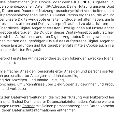
Genau dieses Erlebnis haben Ilona Zimmermann und ih
Sat.1-Sendung „Kreuzfahrt-Check“ getestet.
Im Auftrag von SpiegelTV waren die beiden auf der 
das Kreuzfahrtschiff ganz genau angeschaut. Die Re
Marokko, Tunesien sowie an verschiedene italienisch
Dabei ging es nicht nur um traumhafte Ausblicke und
Frage: Wie gut ist eine Kreuzfahrt wirklich? Wie si
fühlt sich so ein riesiges Schiff tatsächlich wie ein
Für Ilona Zimmermann war die Reise ein ganz besonde
Schiffes und die vielen Möglichkeiten an Bord hätten
Wie die „Costa Toscana“ beim Kreuzfahrt-Check abge
selbst sehen. Die Sendung gibt es
HIER
zum streame
Anzeige