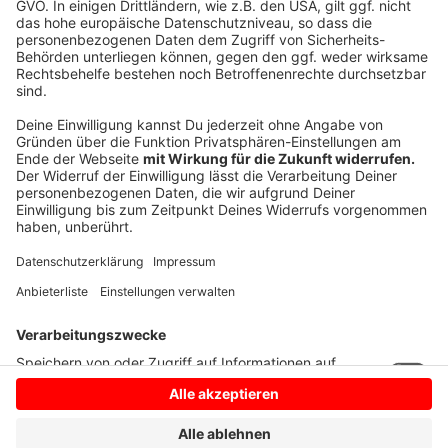
Die Zusammenfassung der wichtigsten
Veränderungen der Krankenhausreform gibt es
hier zu lesen
.
Außerdem gibt es
eine Karte des NRW-
Gesundheitsministeriums
, wie die Planung für die
jeweiligen Regionen im Bundesland aussieht.
Anzeige
Anzeige
Anzeige