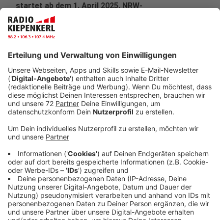
startet ab dem 1. April 2025. NRW-
Gesundheitsminister Karl-Josef Laumann reagiert
auf Kritik an der Reform bei uns im Gespräch.
Veröffentlicht:
Montag, 31.03.2025 14:06
Anzeige
Über 90 Klagen wurden zur Krankenhausreform für
Nordrhein-Westfalen eingereicht. Kliniken und
Krankenhäuser sowie Gewerkschaften üben massive
Kritik am Plan. Karl-Josef Laumann, langjähriger NRW-
Gesundheitsminister hatte im Vorfeld den
Krankenhausplan für NRW, der ab dem 1. April 2025 an
den Start geht, vorgestellt. Kurz vor dem Start
verteidigt der 67-Jährige das Vorhaben bei uns im
Interview und wehrt sich gegen Kritikpunkte. "Eine
Sache ist für mich grundlegend: Die Krankenhäuser