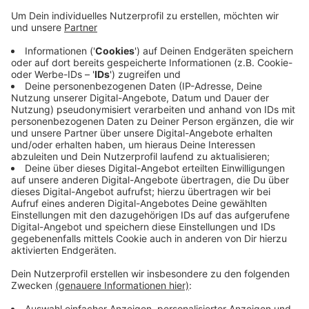
Experten beruhigen, die Ansteckungsgefahr sei nicht
so hoch wie bei Corona und die Verläufe seien meist
mild. Dennoch kündigt Gesundheitsminister Karl
Lauterbach heute an, dass Infizierte 21 Tage in
Isolation müssen. Virologe Stephan Ludwig von der
Uniklinik Münster sagt: Es gebe einen passenden
Impfstoff, dieser sei aber hier noch nicht zugelassen
und auch nur für gefährdete Gruppen sinnvoll. Die
Symptome sind ähnlich einer starken Erkältung mit
Fieber und Hautausschlägen.
Anzeige