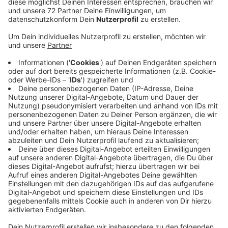
Der Kreis informiert heute Abend in der Stadthalle
Datteln über die nächsten Schritte.
Es wird drei Themeninseln geben, auf denen sie ihre
Fragen loswerden können. Eine beschäftigt sich damit,
wie die Brücke einmal aussehen soll. Auf einer zweiten
Insel informieren Experten zum Ablauf des Verfahrens
und zu Umweltfragen. Und dann gibt es da noch eine
Themeninsel, die "Briefkasten" heißt: Da können Bürger
alle anderen Fragen stellen rund um den Neubau der
Lippebrücke. Unwahrscheinlich ist aber, dass die
Teilnehmer mit einem konkreten Zeitplan nach Hause
gehen: Zum Beispiel ist die Ausschreibung noch gar
nicht geklärt, und die Kreistage müssen noch
zustimmen. Der Sprecher einer Bürgerinitiative hofft,
dass der Abriss Anfang 2020 beginnt und zwei Jahre
später der Brückenbau beendet ist.