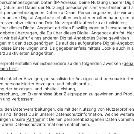
Jogi Löw ist der schönste Bundestrainer aller Zeiten
werden und noch dreimal hin und zurück. Quasi im All
"Fashion's -Eleven" geformt.
Selbstverständlich immer dabei: Sein Handy, mit dem
Sprachnachricht von seinen Erlebnissen berichtet.
Eben Jogis Sprachnachricht, die Fußball-Comedy.
Anzeige