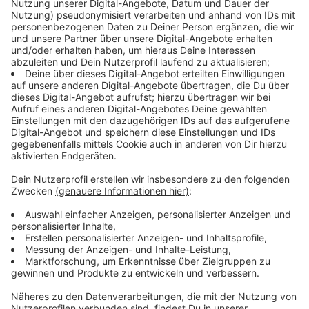
Jugendlandtag ein sehr wichtiges Event im Jahr:
"Demokratie ist keine Selbstverständlichkeit. Und hier
im Landtag wird über die Zukunft des Landes NRW
entschieden, und diese Zukunft mitzugestalten und
das alles einmal in der Praxis zu erleben, ist es immer
wert, dabei zu sein."
Anzeige
Themenauswahl beim Jugendlandtag
Anzeige
Die Themen, die während dieser drei Tage diskutiert
werden, sind Themen, mit denen sich jeder
Jugendliche auseinandersetzen kann. Sie werden
sogar von Jugendlichen ausgewählt, die in den
vergangenen Jahren am Jugendlandtag teilgenommen