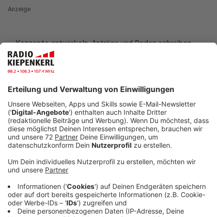
Anzeige
Konzepte entwickeln, Anträge und Reden schreiben,
Experten zuhören: Vom
13. bis 15. November 2025
ist
es wieder soweit, Jugendliche aus ganz NRW kommen
im Landtag in Düsseldorf zusammen, um am
Jugendlandtag teilzunehmen. Der Jugendlandtag ist
ein Planspiel, bei dem Jugendliche die Möglichkeit
haben, den Landtag komplett nachzuspielen. Jeder
schlüpft für drei Tage in die Rolle eines Abgeordneten.
Und wie im richtigen Leben werden auch im
Jugendlandtag Ausschüsse gebildet, Fraktionen
treffen und organisieren sich und Pressekonferenzen
werden abgehalten. Am letzten Tag kommen alle in
einer großen Plenarsitzung – also einer großen
Versammlung - zusammen, beraten sich und stimmen
ab. Für Landtagspräsident André Kuper ist der