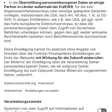
Die Bewerbung für den Jugendlandtag erfolgt direkt
über den Abgeordneten, dessen Rolle man während
der drei Tage einnimmt. Welcher Abgeordnete für den
eigenen Wahlkreis gewählt ist, kann man online über
die Homepage des Landtags herausfinden
. Die
Bewerbungsfristen der Abgeordneten sind
unterschiedlich: Bei einigen kann man sich nur noch bis
zum
15. Juli
bewerben, bei anderen noch bis Ende des
Monats. Das genaue Datum schreibt jeder
Abgeordnete in seiner Online Anzeige aus.
Um sich zu bewerben, müssen die Bewerberinnen und
Bewerber
zwischen 16 und 20 Jahre alt sein,
aus NRW stammen
und sie dürfen noch nicht an einem