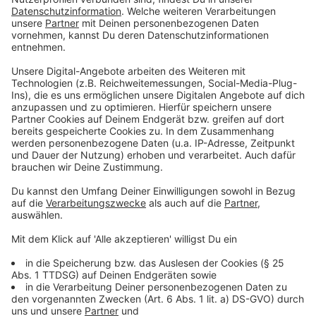
haben. Aus insgesamt 10 Themen dürfen sich die
jungen Abgeordneten zwei aussuchen, die dann in
Fraktionssitzungen, Ausschüssen, Experten-
Anhörungen und im Plenum beraten werden. "Wählen
ab 16, wie ist die Situation an meiner Schule, wie wäre
es mit einem kostenlosen ÖPNV-Ticket für
Jugendliche - das alles waren Themen, über die unter
anderem in den letzten Jahren diskutiert wurde",
erzählt Dagmar Hanses, jugendpolitische Sprecherin
der Grünen. "Die Ergebnisse, die die Jugendlichen zu
diesen Themen erarbeiten, gehen dann sogar auch
zurück in unseren Erwachsenen-Landtag. Und da
setzen wir uns dann damit auseinander."
Anzeige
Bewerben direkt bei den Abgeordneten
Anzeige