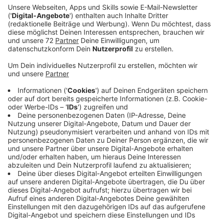
Veröffentlicht:
Mittwoch, 01.09.2021 11:10
Anzeige
Den gesamten Samstag findet das Vergleichsfliegen
der Segelflieger statt. Am Sonntag gibt es die
Siegerehrung - und zwei Plätze für Radio Kiepenkerl
Hörerinnen oder Hörer. Wir verlosen zwei Plätze, um
abzuheben. Ein Rundflug im Segelflieger.
Interesse? Dann jetzt registrieren!
Anzeige