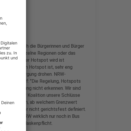
 werden sich die Bürgerinnen und Bürger
ag erklärt einzelne Regionen oder das
nziger großer Hotspot wird ist
nition, was ein Hotspot ist, sehr eng
tlichen Versorgung drohen. NRW-
in Düsseldorf: "Die Regelung, Hotspots
tzesbegründung nicht erkennen. Wir sind
n wir in der Koalition unsere Schlüsse
e lautet nämlich, ab welchem Grenzwert
wurde bisher nicht gerichtsfest definiert.
l bei uns in NRW wirklich nur noch in Bus
schen eine Maskenpflicht.