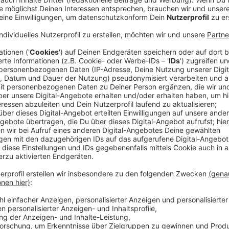
Anzeige
Die Gesundheitsminister aller 16 Bundesländer haben
Lauterbach zusammengetan um schlussendlich und di
April enden die allermeisten Corona-Regelungen in De
Bruchteil, die sogenannten Basisschutzmaßnahmen, a
Bundesländer einsetzen können, haben wir euch hier a
Möglich ist die Maskenpflicht weiterhin in 
Maskenpflicht im öffentlichen Nahverkehr k
Testpflicht an Schulen ist laut Bundesregier
Bundesweit bestehen bleiben soll die Maskenpflicht 
bei der Deutschen Bahn). Impf-, Genesenen- und Tes
Infektionsschutzgesetz geregelt. 2G oder 3G-Regel
weiter Maßnahmen, die wir kennen, gelten dadurch ab
neu beschlossene Hotspot-Regelung in Frage.
Anzeige