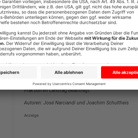
Eine Möglichkeit gäbe es noch: Möglicherweise tritt
Sondersitzung zusammen. Der Landtag könnte darüb
Bundesland ein Hotspot werden soll. Mecklenburg-
das aber so durchkommt ist ebenfalls unwahrscheinl
das vielleicht noch mittragen - aber sie regiert zus
Koalition. Die FDP ist - wie von der Bundes-FDP beka
Maßnahmen weitgehend zu lockern. So würde, sollte
tatsächlich geben, vermutlich keine Mehrheit
für ein
zustande kommen. Für einzelne Regionen oder Städt
Nach Angaben der Landtagsverwaltung wurde bisher 
Fraktion im Landtag beantragt.
Autoren: José Narciandi und Joachim Schultheis
Anzeige