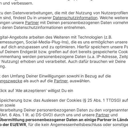
Was die Hotspot-Regelung aussagt
Anzeige
Mit dem Wegfall der allermeisten Corona-Maßnahmen
ab dem 2. April zurechtfinden. Es sei denn, der Landt
ganze Bundesland zum Hotspot. Dass NRW bald ein ei
unwahrscheinlich. Das hat damit zu tun, dass die Defi
gefasst ist. Es muss eine Gefährdung der gesundhei
Gesundheitsminister Karl-Josef Laumann (CDU) sagt 
zu machen, kann ich zur Zeit mit einer sicheren Gese
dabei, nochmal Zahlen zusammenzutragen. Dann werde
daraus ziehen. Mehr kann ich nicht sagen.“ Die Frag
genau eine Überlastung der Krankenhäuser droht. Das 
Im Klartext: Wenn nichts passiert, gilt ab dem 2. Apri
und Bahn und in Einrichtungen mit vorerkrankten Men