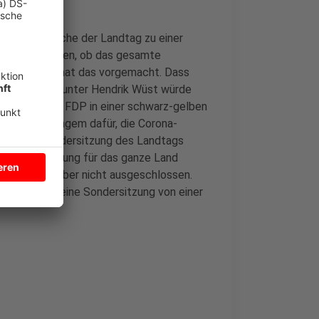
 in dieser Woche der Landtag zu einer
er entscheiden, ob das gesamte
Vorpommern hat das vorgemacht. Dass
ich. Die CDU unter Hendrik Wüst würde
ammen mit der FDP in einer schwarz-gelben
nnt - seit langem dafür, die Corona-
 es eine Sondersitzung des Landtags
e Hotspotlösung für das ganze Land
e wäre das aber nicht ausgeschlossen.
aber noch keine Sondersitzung von einer