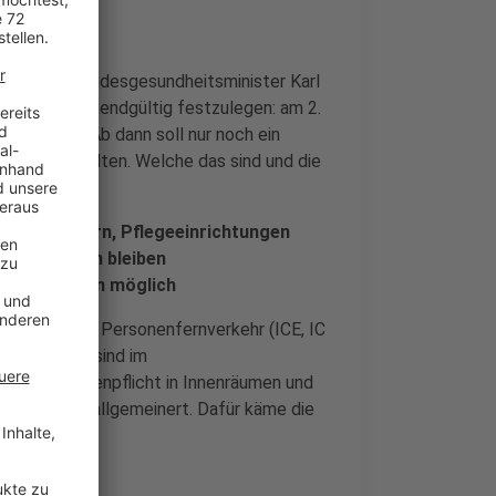
 sich mit Bundesgesundheitsminister Karl
esmal auch endgültig festzulegen: am 2.
utschland. Ab dann soll nur noch ein
n Regeln gelten. Welche das sind und die
ufgelistet:
Krankenhäusern, Pflegeeinrichtungen
ann bestehen bleiben
ung weiterhin möglich
im Luft- und Personenfernverkehr (ICE, IC
tnachweise sind im
ungen, Maskenpflicht in Innenräumen und
er nicht verallgemeinert. Dafür käme die