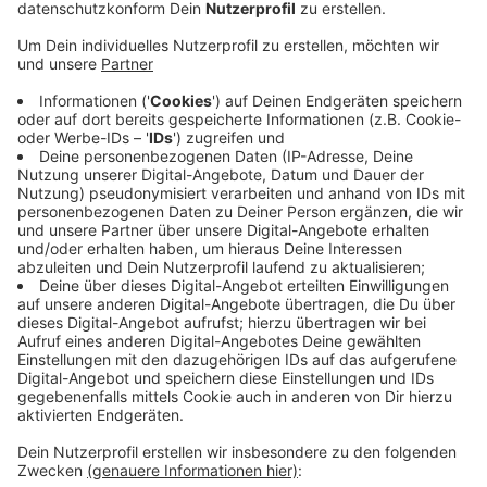
Anzeige
Unter anderem schwanken die Preise für Diesel
massiv, kritisiert Radio Kiepenkerl-Hörer Hilmar aus
Coesfeld. Um 17 Cent pro Liter ist die Steuer gesenkt,
doch das kommt nicht vollständig bei den Autofahrern
an. Für Thomas Müther vom Verkehrsclub ADAC für
den Kreis Coesfeld ist die Zeit der Ausreden vorbei.
Das Argument ziehe nicht mehr, dass in den Tanks an
den Tankstellen noch der teurer eingekaufte Sprit sei.
Die Konzerne müssten die Steuersenkung endlich
komplett weitergeben. Für Kunden gelte es weiterhin
genau die Preise zu vergleichen. Teilweise gebe es
Preisunterschiede von 10 Cent und mehr zwischen
Tankstellen.
Anzeige