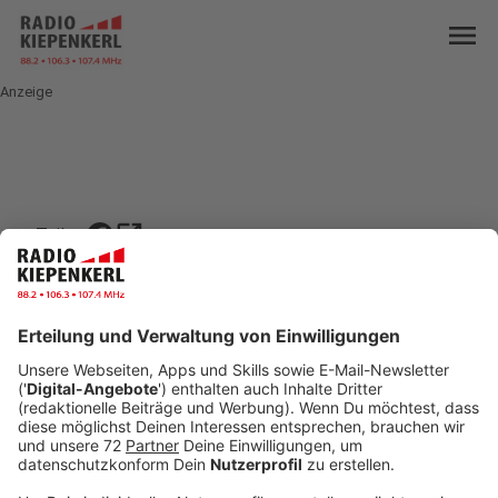
menu
Anzeige
open_in_new
Teilen:
KREIS: 110 nicht mehr gestört
Sie erreichen den Notruf im Kreis Coesfeld
inzwischen wieder ganz normal über die 110. In den
frühen Morgenstunden war der Notruf teilweise in
mehreren Orten NRWs gestört.
Veröffentlicht:
Mittwoch, 16.07.2025 08:37
Anzeige