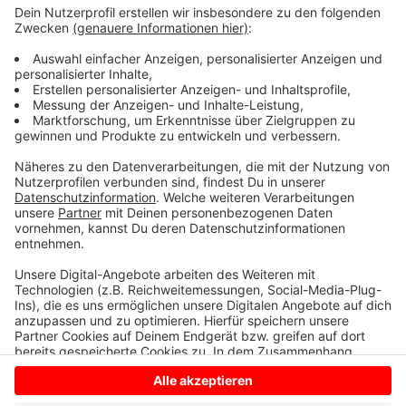
Lüdinghausen sagt, die Branche sei schon gebeutelt
genug.
Der Hotel- und Gaststättenverband für den Kreis
Coesfeld ist entsetzt: 2G+ stürze Betriebe in
Existenznot ohne Mehrwert für das
Infektionsgeschehen.
Anzeige
Anzeige
Anzeige