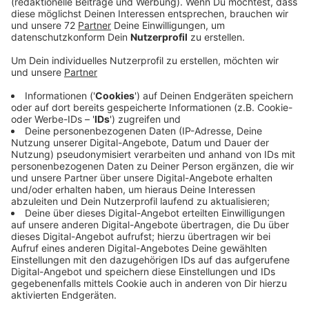
In Restaurants kämen danach nur noch zweifach
Geimpfte, die zusätzlich noch ein negatives
Testergebnis mitbringen müssen. Die Sorge der
Gastwirte im Kreis ist dann, dass noch weniger Gäste
kommen. Die Ratsschänke in Olfen beispielsweise will
nur noch freitags und samstags öffnen, wenn 2G+
kommt. Strom und Gas sei schlicht zu teuer, um
eventuell ein paar Gäste zu begrüßen. Auch das Café
Extrablatt in Coesfeld befürchtet einen
Gästeschwund. Denn für viele ist das Essengehen
dann mit einer aufwändigen Planung verbunden.
Schließlich ist ein Termin fürs Testen nötig - das
Spontane fällt weg. Ähnlich sieht es das Team der
Varlar Schenke in Osterwick. Kommt diese verschärfte
Regel, sind weitere Teststellen nötig. Für das Hotel
Café Panekokenhus Teitekerl in Havixbeck
verschlimmert sich alles noch einmal mehr, wenn das
kommt. Henrik Peters von Gasthaus Peters in