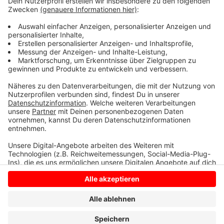
gut es geht auf ihre Mitarbeiter ein. Das
Marienhospital in Lüdinghausen handhabt es so wie die
Christophorusgesellschaft, hier ist keine vier Tage
Woche vorgesehen. Das Krankenhaus sucht unter
anderem im Ausland nach Fachkräften.
Anzeige
Anzeige
Anzeige
Anzeige