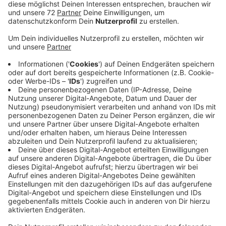
Anzeige
Das Klinikum Soest erprobt jetzt auf einer Station eine
Vier-Tage-Woche. Das soll den Job attraktiver
machen und die Pflege durch erholte Mitarbeiter
verbessern. Die Christophorusgesellschaft
beobachtet, wie es mit dem Pilotprojekt in Soest
läuft. Eine 4-Tage-Woche an den Krankenhäusern in
Coesfeld, Nottuln und Dülmen zu testen ist aber
bislang nicht geplant. Um auf die Wochenarbeitszeit
zu kommen, wären längere Schichten nötig. Die
Mehrzahl der Mitarbeiter habe das in einem internen
Workshop abgelehnt. Längere Dienste wären
körperlich zu anstrengend und die Konzentration leide.
Außerdem sei das in vielen Fällen nicht mit der Familie
zu vereinbaren. Stattdessen stellen sich die
Christophoruskliniken mit flexiblen Arbeitszeiten so