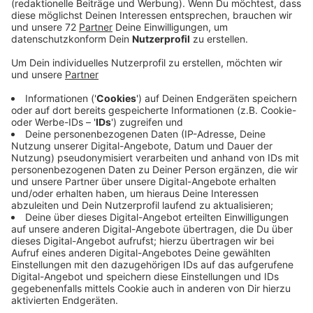
Veröffentlicht:
Freitag, 28.07.2023 17:20
Anzeige
Es geht darum, dass ein Team des Rettungsdienstes
die Situation an einem Unfallort filmt und einem
Notarzt per Videobrille übermittelt. Und dafür eben
das superschnelle 5G-Internet nutzt. Das spart Zeit
bei der anschließenden Hilfe. In einer Testumgebung
testet der Rettungsdienst das Ganze jetzt um
Fehlerquellen zu erkennen und dann auszumerzen.
Diese Testphase dauert wahrscheinlich noch bis
Anfang Oktober. Anschließend lässt der Kreis
Rettungsdienst und Notärzte im Umgang mit der
neuen Technik schulen. Danach testet er die Technik
zunächst in einem Rettungs- und einem Notarztwagen