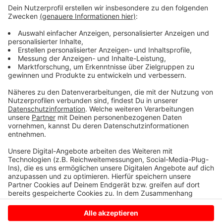
im Einsatz - voraussichtlich etwa Anfang kommenden
Jahres. Ab Ende Juni kommenden Jahres bekommen
dann noch fünf Rettungs- und ein Notarztwagen im
Testgebiet Coesfeld/Billerbeck die Technik - um sie
im Einsatz zu testen. Ende 2024 sollen alle Tests dann
abgeschlossen sein. Dann entscheidet sich anhand der
Ergebnisse, ob die 5G-Technik dauerhaft im
Rettungsdienst zum Einsatz kommt.
Anzeige
Anzeige
Anzeige