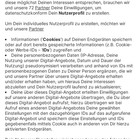
Anzeige
Sechs Vertreter aus dem Kreis Coesfeld sind bei dem
digitalen Parteitag heute dabei. Bereits am
Nachmittag ging es los - alles über das Internet. Und
das funktionierte ausgesprochen gut, sagt Lena
Steinkamp von der CDU in Lüdinghausen: "Die Technik
klappt sehr gut. Die bisherigen kleinen Abstimmungen
haben hervorragend funktioniert, auch wenn es
deutlich länger dauert als sonst. Das ist ja aber auch
kein Wunder, weil ja nicht jeder besonders schnelles
Internet hat." Um den Parteivorsitz treten heute der
NRW-Ministerpräsident Armin Laschet, der
Bundestagsabgeordnete Norbert Röttgen und Ex-
Unions-Fraktionschef Friedrich Merz gegeneinander an.
Für Lena Steinkamp ist es bisher schier unmöglich zu
prognostizieren, wer heute als Sieger hervorgeht: "Die