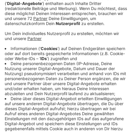
Veröffentlicht:
Freitag, 17.12.2021 19:02
Anzeige
Das hat der Kreis am späten Nachmittag angekündigt.
Die Impftermine sind vom 27. bis 30. Dezember.
Vormittags gibt´s den Pieks im Pictorius-Berufskolleg
in Coesfeld, nachmittags im ehemaligen Autohaus
Schopp in Lüdinghausen. Die Impftermine für
IhreKinder können Sie ab Montagmorgen, also ab dem
20. Dezember, um 8 Uhr online buchen.
Das geht über die Terminbuchungsplattform des
Kreises: https://impfstellen-drk-coe.de/. Je nach
Verfügbarkeit der Impfstoffe stellt der Kreis
Coesfeld nach und nach weitere Termine ein.
Kinderärztinnen und -ärzte sind bei diesen speziell für
Kinder und Jugendliche angebotenen Terminen vor Ort