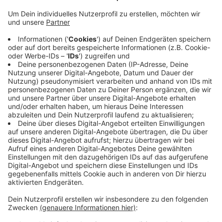
Die Polizei zieht heute Nachmittag eine große Bilanz
ihrer Schwerpunktaktion in Dülmen, Lüdinghausen und
Coesfeld. Den ganzen Mittwoch über hat die Polizei
ein Auge auf Fahrradfahrer gehabt. Bei vielen Rädern
war das Licht kaputt, einige Fahrradfahrer fuhren auf
der Straße statt auf dem Radweg und einen Radler
erwischte die Polizei, der während der Fahrt
telefonierte. Auffällig: Ein Großteil der Fahrer auf
normalen Rädern trug keinen Helm. Das sah bei E-Bike-
Fahrern ganz anders aus. Das Aufklären bringt etwas:
Im vergangenen Jahr verunglückten weniger
Fahrradfahrer als im Vorjahr.
Anzeige