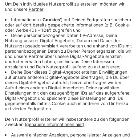
Doch Vorsicht! Die Geschichte dient nur der Abzocke,
warnt Sandra Kassenböhmer vom Tierschutzverein
Coesfeld, Dülmen und Umgebung. Der Welpe soll sich
im Ausland befinden. Für den Transport sollen
Tierfreunde in Vorkasse gehen. Lassen sie sich darauf
ein, bricht der Kontakt ab und das Geld ist futsch.
Tipps, wie Sie solche betrügerischen Meldungen
entlarven, finden Sie
HIER
.
Anzeige
Anzeige