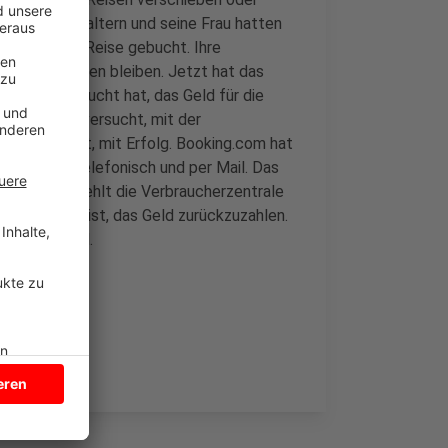
Josef aus Haltern und seine Frau hatten
ine Hamburg-Reise gebucht. Ihre
 geschlossen bleiben. Jetzt hat das
henlang versucht hat, das Geld für die
ergeblich versucht, mit der
nachgefragt, mit Erfolg. Booking.com hat
gemeldet, telefonisch und per Mail. Das
tzlich empfiehlt die Verbraucherzentrale
wer zuständig ist, das Geld zurückzuzahlen.
sen sein soll.