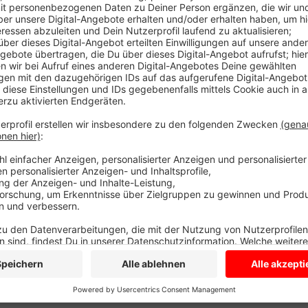
ganz absagen müssen. Radio Kiepenkerl-Hörer Franz-
für April über die Buchungsplattform booking.com e
Ferienwohnung musste wegen der Corona-Regeln aber
Paar Radio Kiepenkerl um Hilfe gebeten, weil es woc
Ferienwohnung zurückzubekommen. Es hat mehrfach v
Buchungsplattform Kontakt aufzunehmen. Wir haben 
sich prompt bei Radio Kiepenkerl-Hörer Franz-Josef 
Geld soll in einer Woche auf dem Konto sein. Grundsä
in Dülmen bei solchen Fällen: Klären Sie als erstes, 
Setzen Sie dann eine Frist, bis wann das Geld überwie
Anzeige