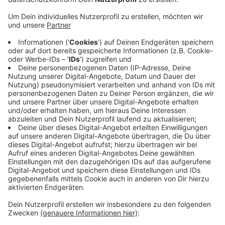
Das Kreisgesundheitsamt hat heute Nachmittag den
aktuellen Stand vorgestellt. Zwar gibt es einen kleinen
Hoffnungsschimmer, die Aufstiegskurve ist sehr viel
flacher als an den vergangenen Tagen. Aktuell gibt es
14 neue Fälle, deutlich weniger als heute vor einer
Woche. Tragisch ist allerdings, dass es einen weiteren
Corona-Toten gibt. Ein älterer Mensch aus Nottuln ist
an dem Virus gestorben. Damit sind seit Ausbruch der
Pandemie 22 Menschen im Kreis Coesfeld an dem
Coronavirus gestorben. Städte und Gemeinden im
Kreis appellieren, sich weiter streng an die Corona-
Regeln zu halten, um das Virus auszubremsen. Polizei
und Ordnungsämter kontrollieren das.
Anzeige